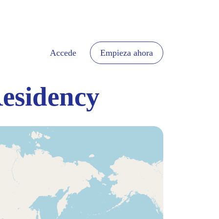
Accede
Empieza ahora
Residency