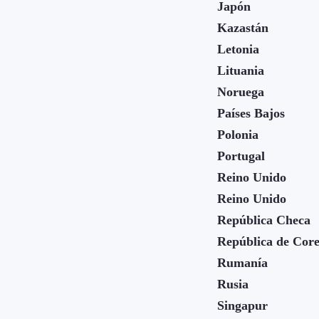
Japón
Kazastán
Letonia
Lituania
Noruega
Países Bajos
Polonia
Portugal
Reino Unido
Reino Unido
República Checa
República de Cor
Rumanía
Rusia
Singapur