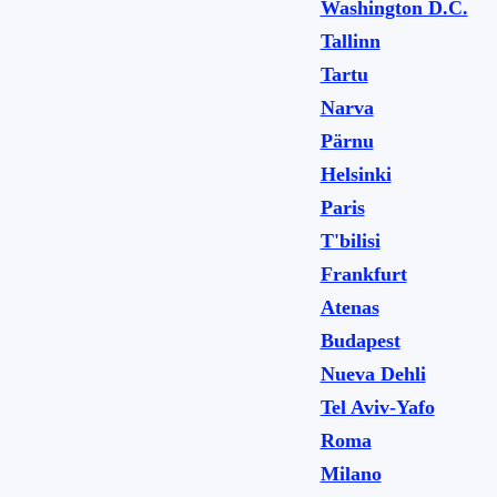
Washington D.C.
Tallinn
Tartu
Narva
Pärnu
Helsinki
Paris
T'bilisi
Frankfurt
Atenas
Budapest
Nueva Dehli
Tel Aviv-Yafo
Roma
Milano