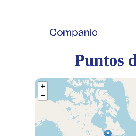
Puntos d
+
−