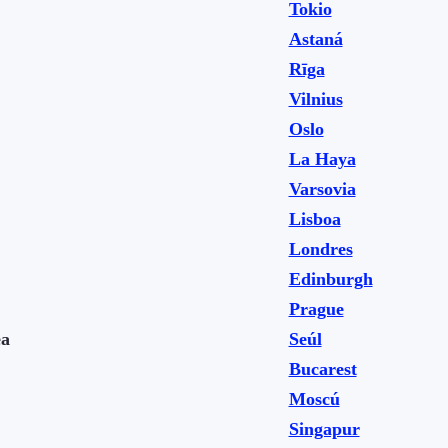
Tokio
Astaná
Rīga
Vilnius
Oslo
La Haya
Varsovia
Lisboa
Londres
Edinburgh
Prague
ea
Seúl
Bucarest
Moscú
Singapur