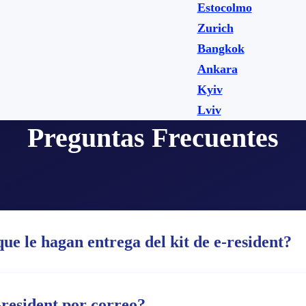
Estocolmo
Zurich
Bangkok
Ankara
Kyiv
Lviv
Preguntas Frecuentes
ue le hagan entrega del kit de e-resident?
-resident por correo?