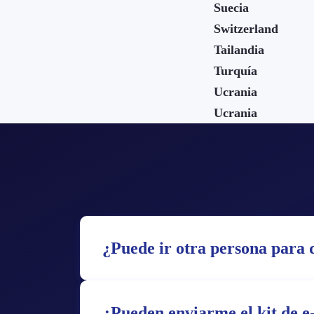
Suecia
Switzerland
Tailandia
Turquía
Ucrania
Ucrania
¿Puede ir otra persona para q
¿Pueden enviarme el kit de e