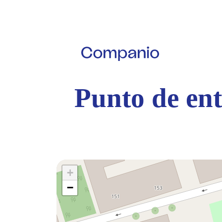
Punto de ent
+
−