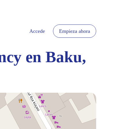
Accede
Empieza ahora
ency en Baku,