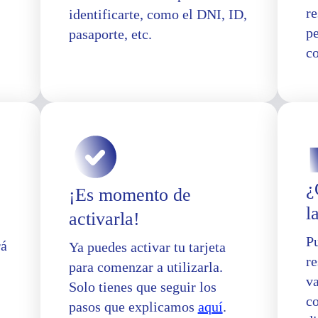
re
identificarte, como el DNI, ID,
p
pasaporte, etc.
co
¿
¡Es momento de
l
activarla!
Pu
rá
Ya puedes activar tu tarjeta
re
para comenzar a utilizarla.
va
Solo tienes que seguir los
c
pasos que explicamos
aquí
.