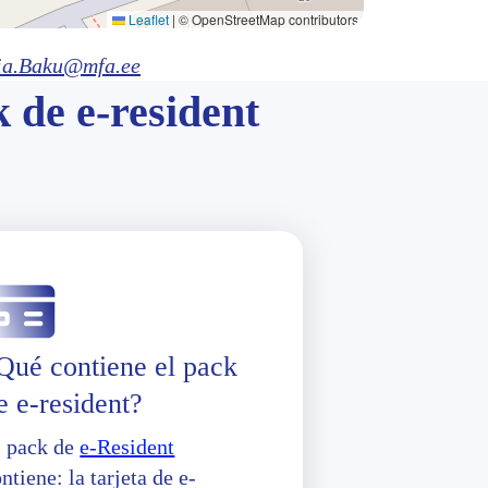
Leaflet
|
© OpenStreetMap contributors
ia.Baku@mfa.ee
k de e-resident
Qué contiene el pack
e e-resident?
l pack de
e-Resident
ntiene: la tarjeta de e-