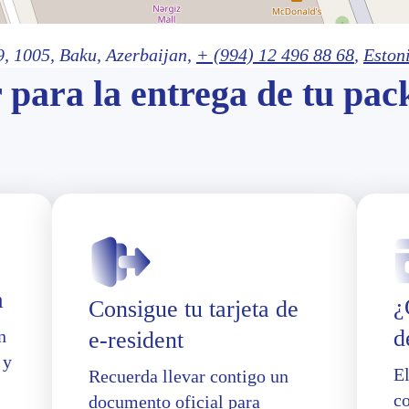
9,
1005
, Baku
, Azerbaijan,
+ (994) 12 496 88 68
,
Eston
 para la entrega de tu pac
a
¿
Consigue tu tarjeta de
d
n
e-resident
 y
E
Recuerda llevar contigo un
co
documento oficial para