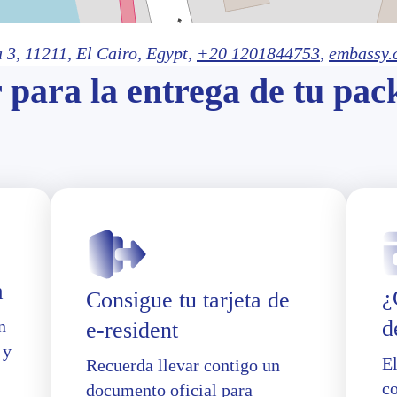
 3,
11211
, El Cairo
, Egypt,
+20 1201844753
,
embassy.
 para la entrega de tu pac
a
¿
Consigue tu tarjeta de
d
n
e-resident
 y
E
Recuerda llevar contigo un
co
documento oficial para