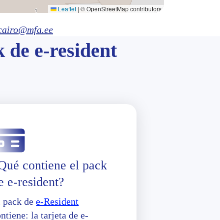
Leaflet
|
© OpenStreetMap contributors
cairo@mfa.ee
k de e-resident
Qué contiene el pack
e e-resident?
l pack de
e-Resident
ntiene: la tarjeta de e-