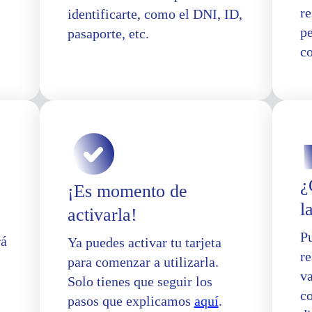
re
identificarte, como el DNI, ID,
p
pasaporte, etc.
co
¿
¡Es momento de
l
activarla!
Pu
rá
Ya puedes activar tu tarjeta
re
para comenzar a utilizarla.
va
Solo tienes que seguir los
c
pasos que explicamos
aquí
.