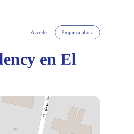
Accede
Empieza ahora
dency en El