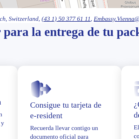
ich
, Switzerland,
(43 1) 50 377 61 11
,
Embassy.Vienna@
 para la entrega de tu pac
a
¿
Consigue tu tarjeta de
d
n
e-resident
 y
E
Recuerda llevar contigo un
co
documento oficial para