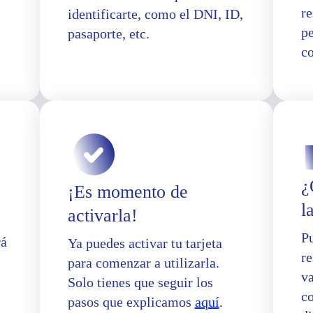
re
identificarte, como el DNI, ID,
p
pasaporte, etc.
co
¿
¡Es momento de
l
activarla!
Pu
rá
Ya puedes activar tu tarjeta
re
para comenzar a utilizarla.
va
Solo tienes que seguir los
c
pasos que explicamos
aquí
.