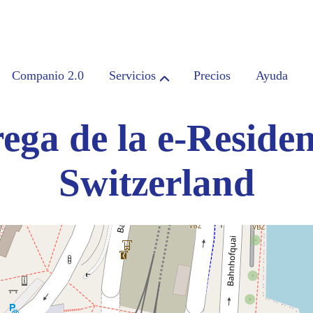
Companio 2.0
Servicios
Precios
Ayuda
ega de la e-Reside
Switzerland