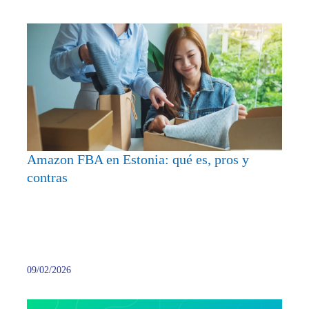
Amaz
FBA
en
Estoni
qué
es,
pros
y
Amazon FBA en Estonia: qué es, pros y
contra
contras
09/02/2026
Los