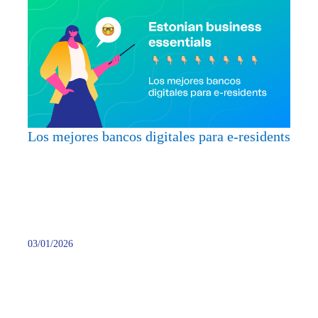
mejor
banco
digita
para
e-
reside
Los mejores bancos digitales para e-residents
03/01/2026