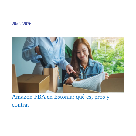
Estabi
20/02/2026
Amaz
FBA
en
Estoni
qué
es,
pros
y
Amazon FBA en Estonia: qué es, pros y
contra
contras