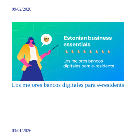
09/02/2026
Los
mejor
banco
digita
para
e-
reside
Los mejores bancos digitales para e-residents
03/01/2026