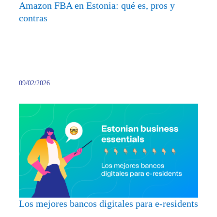
Amazon FBA en Estonia: qué es, pros y
contra
contras
09/02/2026
Los
mejor
banco
digita
para
e-
reside
Los mejores bancos digitales para e-residents