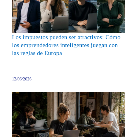
atract
Cómo
los
empre
inteli
Los impuestos pueden ser atractivos: Cómo
juega
los emprendedores inteligentes juegan con
con
las reglas de Europa
las
reglas
de
Europ
12/06/2026
Negoc
Onlin
Olvíd
del
Papel
Esto