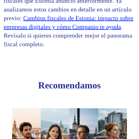
fiscales que Estonia anunció anteriormente. Ya
analizamos estos cambios en detalle en un artículo
previo:
Cambios fiscales de Estonia: impacto sobre
empresas digitales y cómo Companio te ayuda
.
Revísalo si quieres comprender mejor el panorama
fiscal completo.
Recomendamos
Los
impue
puede
ser