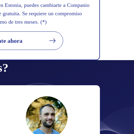
al!
transacciones en múltiples
inmediato a los datos más
 en Estonia, puedes cambiarte a Companio
monedas, conciliación bancaria
importantes.
e gratuita. Se requiere un compromiso
automatizada y mucho más.
mo de tres meses. (*)
te ahora
s?