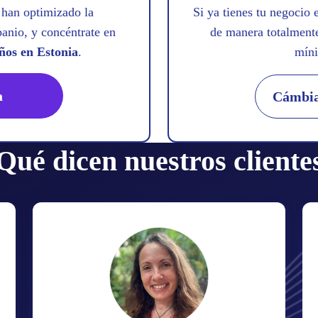
de la contabilidad tradicion
 han optimizado la
Si ya tienes tu negocio
anio, y concéntrate en
de manera totalment
ños en Estonia
.
míni
a
Cámbia
Qué dicen nuestros cliente