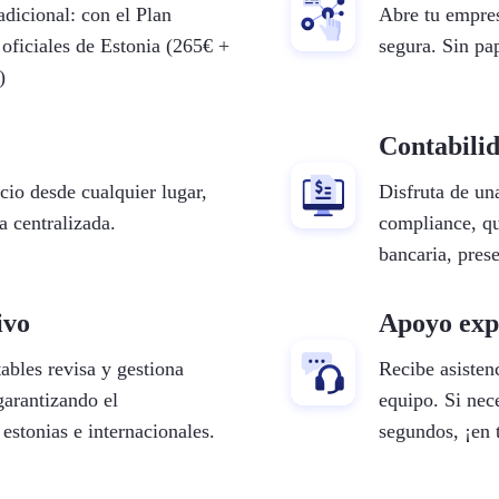
adicional: con el Plan
Abre tu empres
 oficiales de Estonia (265€ +
segura. Sin pap
)
Contabilid
cio desde cualquier lugar,
Disfruta de un
a centralizada.
compliance, qu
bancaria, pres
ivo
Apoyo exp
ables revisa y gestiona
Recibe asisten
garantizando el
equipo. Si nec
estonias e internacionales.
segundos, ¡en 