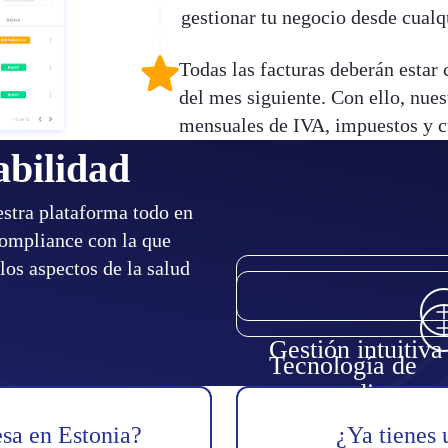
gestionar tu negocio desde cualq
Todas las facturas deberán estar 
del mes siguiente. Con ello, nues
mensuales de IVA, impuestos y 
abilidad
estra plataforma todo en
compliance con la que
los aspectos de la salud
Gestión intuitiva
Automatizamos procesos p
Tecnología de
Nuestro enfoque innovad
darte más libertad: una for
vanguardia
rompe con las prácticas
más fácil y rápida de gestio
contables obsoletas. ¡Olvíd
esa en Estonia?
¿Ya tienes 
las finanzas de tu negocio