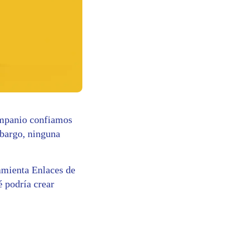
ompanio confiamos
mbargo, ninguna
amienta Enlaces de
é podría crear