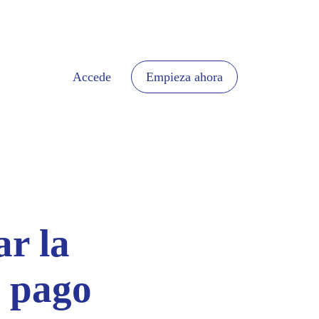
Accede
Empieza ahora
ar la
e pago