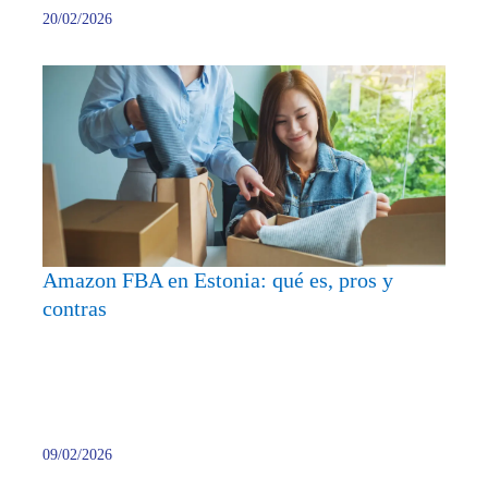
20/02/2026
Amaz
FBA
en
Estoni
qué
es,
pros
y
Amazon FBA en Estonia: qué es, pros y
contra
contras
09/02/2026