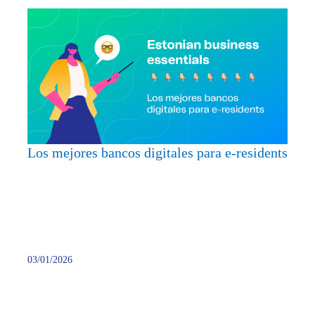
Los
mejor
banco
digita
para
e-
reside
Los mejores bancos digitales para e-residents
03/01/2026