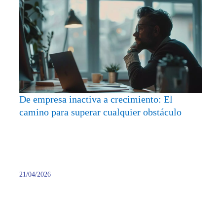
De
empre
inacti
a
crecim
El
camin
para
supera
De empresa inactiva a crecimiento: El
cualqu
camino para superar cualquier obstáculo
obstác
21/04/2026