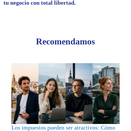
tu negocio con total libertad.
Recomendamos
Los
impue
puede
ser
atract
Cómo
los
empre
inteli
Los impuestos pueden ser atractivos: Cómo
juega