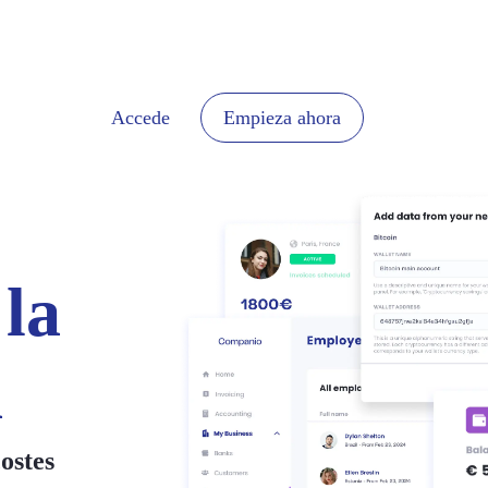
Accede
Empieza ahora
la
a
costes