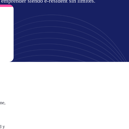
 emprender siendo e-resident sin límites.
ne,
d y