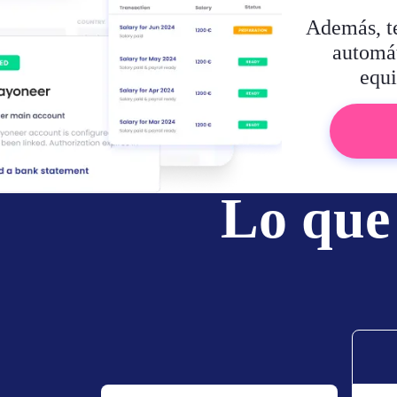
Además, t
automát
equi
Lo que