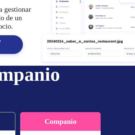
a gestionar
do de un
ocio.
e
ompanio
l
Companio