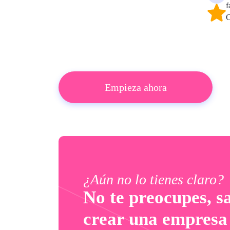
f
C
Empieza ahora
¿Aún no lo tienes claro?
No te preocupes, 
crear una empresa