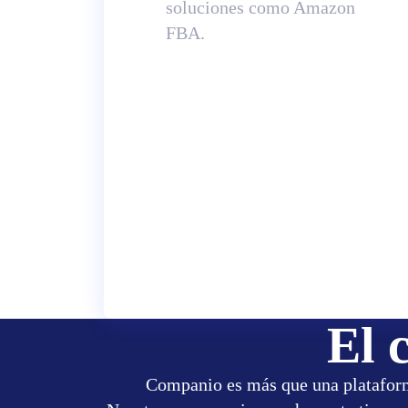
soluciones como Amazon
FBA.
El 
Companio es más que una platafor