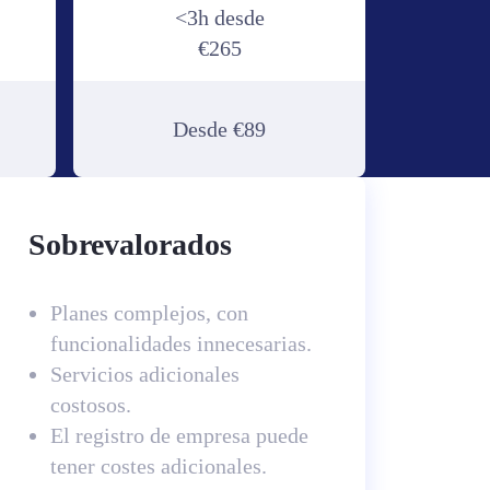
<3h desde
€265
Desde €89
Sobrevalorados
Planes complejos, con
funcionalidades innecesarias.
Servicios adicionales
costosos.
El registro de empresa puede
tener costes adicionales.