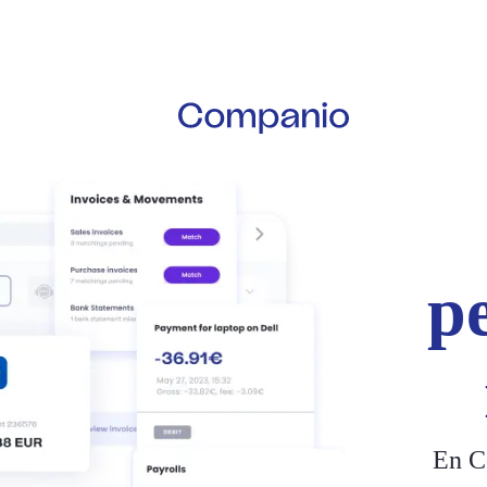
p
En C