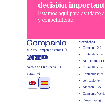
decisión important
Estamos aquí para ayudarte a
y conocimiento.
Servicios
Companio 2.0
© 2025 CompanioEstonia OÜ
Contabilidad en 
Instagram
Facebook
Linkedin
Youtube
Autónomos en E
Acceso de Empleados
Contabilidad en 
Status
Contabilidad en 
companion®
English
Spanish
Amazon FBA
flag
flag
Companio Work
Dropshipping