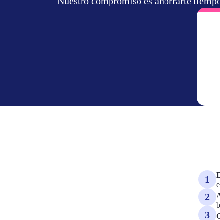
Nuestro compromiso es ahorrarte tiempo, 
D
1
e
A
2
b
3
G