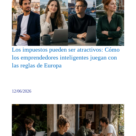
puede
ser
atract
Cómo
los
empre
inteli
Los impuestos pueden ser atractivos: Cómo
juega
los emprendedores inteligentes juegan con
con
las reglas de Europa
las
reglas
de
Europ
12/06/2026
Negoc
Onlin
Olvíd
del