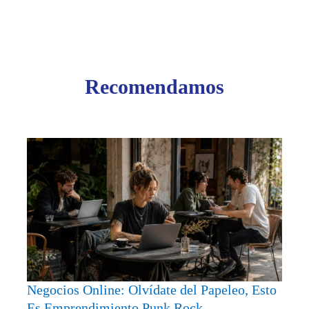
Recomendamos
Negoc
Onlin
Olvíd
del
Papel
Esto
Es
Empre
Punk
Negocios Online: Olvídate del Papeleo, Esto
Rock
Es Emprendimiento Punk Rock