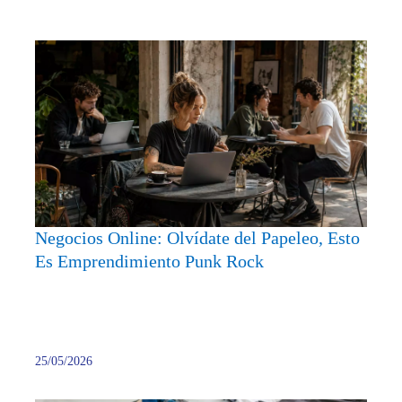
Negoc
Onlin
Olvíd
del
Papel
Esto
Es
Empre
Punk
Negocios Online: Olvídate del Papeleo, Esto
Rock
Es Emprendimiento Punk Rock
25/05/2026