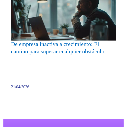
inacti
a
crecim
El
camin
para
supera
De empresa inactiva a crecimiento: El
cualqu
camino para superar cualquier obstáculo
obstác
21/04/2026